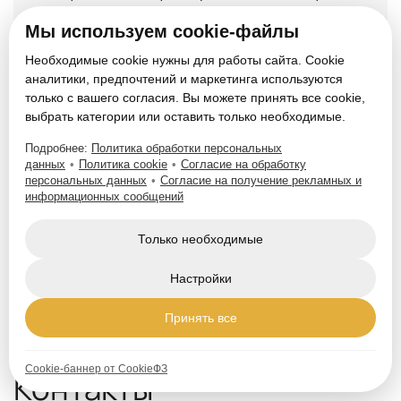
объект
Мы используем cookie-файлы
Необходимые cookie нужны для работы сайта. Cookie
аналитики, предпочтений и маркетинга используются
04
только с вашего согласия. Вы можете принять все cookie,
выбрать категории или оставить только необходимые.
Подробнее:
Политика обработки персональных
данных
•
Политика cookie
•
Согласие на обработку
Работы
персональных данных
•
Согласие на получение рекламных и
информационных сообщений
Проводим работы, подписываем акт
выполненных работ
Только необходимые
Настройки
Принять все
Cookie-баннер от CookieФЗ
Контакты