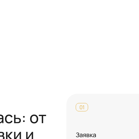
01
сь: от
вки и
Заявка