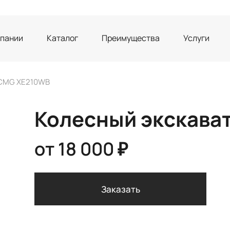
мпании
Каталог
Преимущества
Услуги
XCMG XE210WB
Колесный экскава
от
18 000 ₽
Заказать