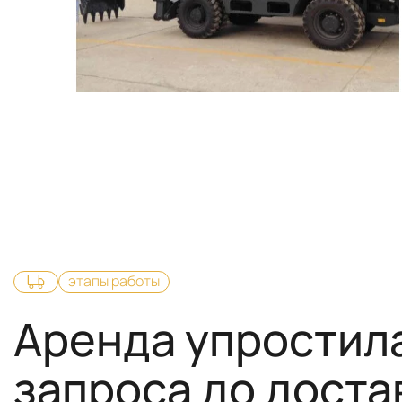
этапы работы
Аренда упростила
запроса до доста