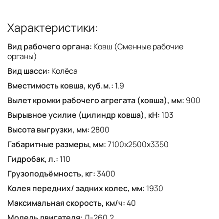
Характеристики:
Вид рабочего органа:
Ковш (Сменные рабочие
органы)
Вид шасси:
Колёса
Вместимость ковша, куб.м.:
1,9
Вылет кромки рабочего агрегата (ковша), мм:
900
Вырывное усилие (цилиндр ковша), кН:
103
Высота выгрузки, мм:
2800
Габаритные размеры, мм:
7100x2500x3350
Гидробак, л.:
110
Грузоподъёмность, кг:
3400
Колея передних/ задних колес, мм:
1930
Максимальная скорость, км/ч:
40
Модель двигателя:
Д-260.2