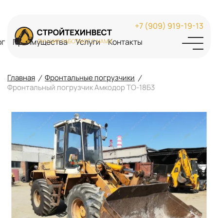
+7 (909) 919-19-13
ог
Преимущества
Услуги
Контакты
Главная
Фронтальные погрузчики
Фронтальный погрузчик Амкодор ТО-18Б3