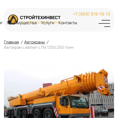
+7 (909) 919-19-13
ог
Преимущества
Услуги
Контакты
Главная
Автокраны
Автокран Liebherr LTM 1250 250 тонн